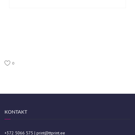
0
KONTAKT
+372 5066 575
|
print@ttprint.ee