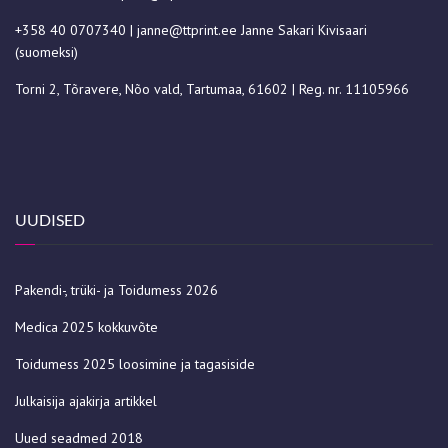
+358 40 0707340
|
janne@ttprint.ee
Janne Sakari Kivisaari
(suomeksi)
Torni 2, Tõravere, Nõo vald, Tartumaa, 61602 | Reg. nr. 11105966
UUDISED
Pakendi-, trüki- ja Toidumess 2026
Medica 2025 kokkuvõte
Toidumess 2025 loosimine ja tagasiside
Julkaisija ajakirja artikkel
Uued seadmed 2018