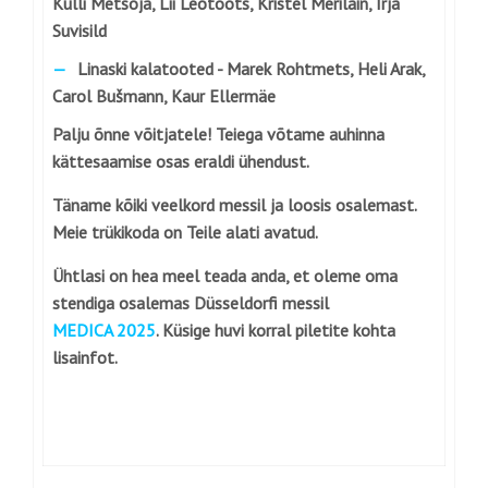
Külli Metsoja,
Lii Leotoots, Kristel Merilain, Irja
Suvisild
Linaski kalatooted -
Marek Rohtmets, Heli Arak,
Carol Bušmann, Kaur Ellermäe
Palju õnne võitjatele! Teiega võtame auhinna
kättesaamise osas eraldi ühendust.
Täname kõiki veelkord messil ja loosis osalemast.
Meie trükikoda on Teile alati avatud.
Ühtlasi on hea meel teada anda, et oleme oma
stendiga osalemas Düsseldorfi messil
MEDICA 2025
. Küsige huvi korral piletite kohta
lisainfot.