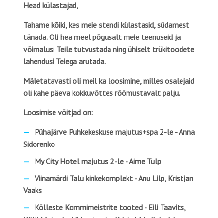
Head külastajad,
Tahame kõiki, kes meie stendi külastasid, südamest
tänada. Oli hea meel põgusalt meie teenuseid ja
võimalusi Teile tutvustada ning ühiselt trükitoodete
lahendusi Teiega arutada.
Mäletatavasti oli meil ka loosimine, milles osalejaid
oli kahe päeva kokkuvõttes rõõmustavalt palju.
Loosimise võitjad on:
Pühajärve Puhkekeskuse majutus+spa 2-le -
Anna
Sidorenko
My City Hotel majutus 2-le -
Aime Tulp
Viinamärdi Talu kinkekomplekt -
Anu Lilp, Kristjan
Vaaks
Kõlleste Kommimeistrite tooted -
Eili Taavits,