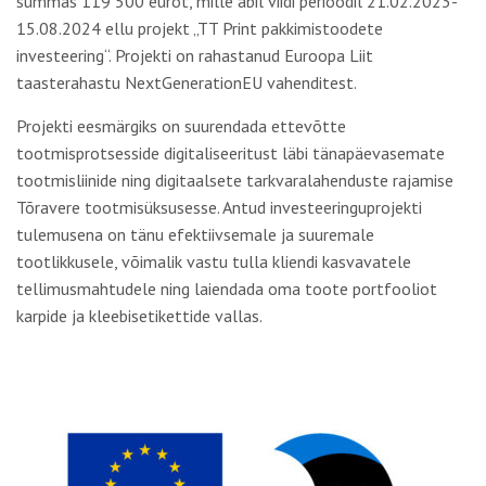
summas 119 500 eurot, mille abil viidi perioodil 21.02.2023-
15.08.2024 ellu projekt „TT Print pakkimistoodete
investeering“. Projekti on rahastanud Euroopa Liit
taasterahastu NextGenerationEU vahenditest.
Projekti eesmärgiks on suurendada ettevõtte
tootmisprotsesside digitaliseeritust läbi tänapäevasemate
tootmisliinide ning digitaalsete tarkvaralahenduste rajamise
Tõravere tootmisüksusesse. Antud investeeringuprojekti
tulemusena on tänu efektiivsemale ja suuremale
tootlikkusele, võimalik vastu tulla kliendi kasvavatele
tellimusmahtudele ning laiendada oma toote portfooliot
karpide ja kleebisetikettide vallas.