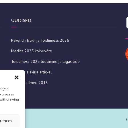
UUDISED
Pakendi-, trüki- ja Toidumess 2026
Medica 2025 kokkuvõte
Toidumess 2025 loosimine ja tagasiside
Julkaisija ajakirja artikkel
Uued seadmed 2018
nd/or
o process
 withdrawing
F
erences