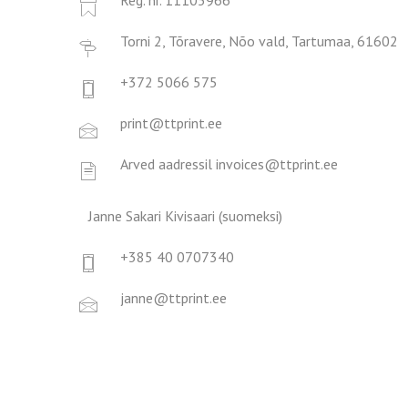
Reg. nr. 11105966
Torni 2, Tõravere, Nõo vald, Tartumaa, 61602
+372 5066 575
print@ttprint.ee
Arved aadressil invoices@ttprint.ee
_
Janne Sakari Kivisaari (suomeksi)
+385 40 0707340
janne@ttprint.ee