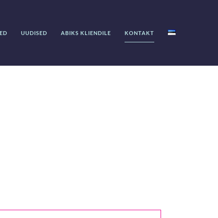
ED
UUDISED
ABIKS KLIENDILE
KONTAKT