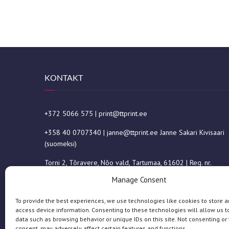
KONTAKT
+372 5066 575
|
print@ttprint.ee
+358 40 0707340
|
janne@ttprint.ee
Janne Sakari Kivisaari
(suomeksi)
Torni 2, Tõravere, Nõo vald, Tartumaa, 61602 | Reg. nr.
11105966
Manage Consent
To provide the best experiences, we use technologies like cookies to store a
access device information. Consenting to these technologies will allow us t
data such as browsing behavior or unique IDs on this site. Not consenting or
consent, may adversely affect certain features and functions.