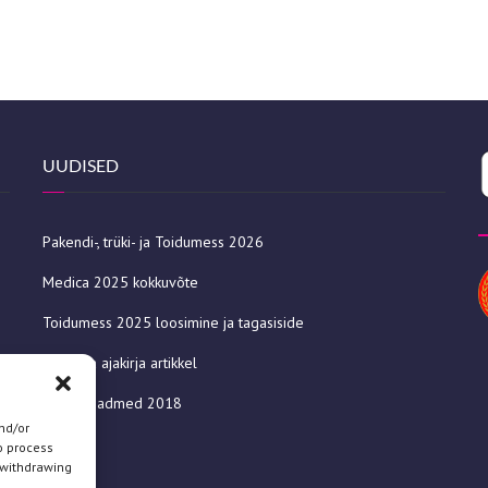
UUDISED
Pakendi-, trüki- ja Toidumess 2026
Medica 2025 kokkuvõte
Toidumess 2025 loosimine ja tagasiside
Julkaisija ajakirja artikkel
Uued seadmed 2018
nd/or
o process
 withdrawing